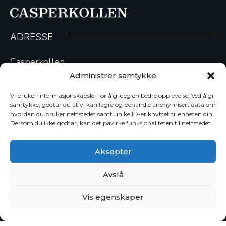
ADRESSE
Casperkollen
Øvre Kråkenes 17
Administrer samtykke
5152 Bønes
Vi bruker informasjonskapsler for å gi deg en bedre opplevelse. Ved å gi
samtykke, godtar du at vi kan lagre og behandle anonymisert data om
KONTAKTINFO
hvordan du bruker nettstedet samt unike ID-er knyttet til enheten din.
Dersom du ikke godtar, kan det påvirke funksjonaliteten til nettstedet.
55610480
Aksepter
post@casperkollen.no
Avslå
Vis egenskaper
© 2025 Casperkollen. All Rights Reserved.